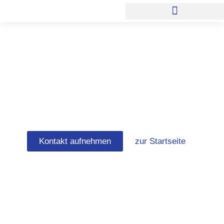
Zum
Inhalt
springen
Brandschadensanieru
Bremen
Kontakt aufnehmen
zur Startseite