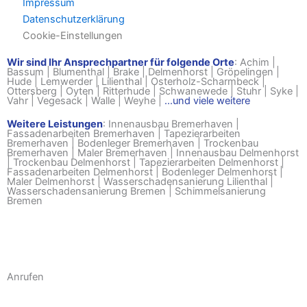
Impressum
Datenschutzerklärung
Cookie-Einstellungen
Wir sind Ihr Ansprechpartner für folgende Orte
:
Achim
|
Bassum
|
Blumenthal
|
Brake
|
Delmenhorst
|
Gröpelingen
|
Hude
|
Lemwerder
|
Lilienthal
|
Osterholz-Scharmbeck
|
Ottersberg
|
Oyten
|
Ritterhude
|
Schwanewede
|
Stuhr
|
Syke
|
Vahr
|
Vegesack
|
Walle
|
Weyhe
|
...und viele weitere
Weitere Leistungen
:
Innenausbau Bremerhaven
|
Fassadenarbeiten Bremerhaven
|
Tapezierarbeiten
Bremerhaven
|
Bodenleger Bremerhaven
|
Trockenbau
Bremerhaven
|
Maler Bremerhaven
|
Innenausbau Delmenhorst
|
Trockenbau Delmenhorst
|
Tapezierarbeiten Delmenhorst
|
Fassadenarbeiten Delmenhorst
|
Bodenleger Delmenhorst
|
Maler Delmenhorst
|
Wasserschadensanierung Lilienthal
|
Wasserschadensanierung Bremen
|
Schimmelsanierung
Bremen
Anrufen