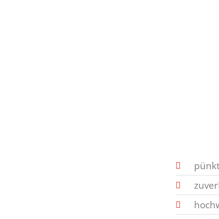
pünkt
zuver
hochw