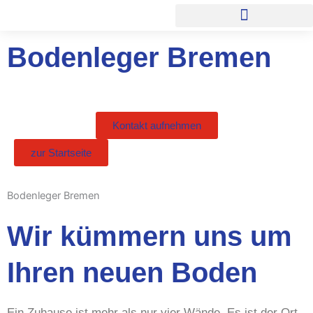
Zum
Inhalt
springen
Bodenleger Bremen
Kontakt aufnehmen
zur Startseite
Bodenleger Bremen
Wir kümmern uns um
Ihren neuen Boden
Ein Zuhause ist mehr als nur vier Wände. Es ist der Ort,