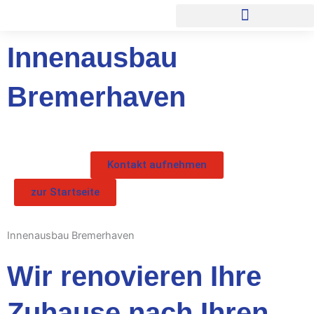
Zum
Inhalt
springen
Innenausbau
Bremerhaven
Kontakt aufnehmen
zur Startseite
Innenausbau Bremerhaven
Wir renovieren Ihre
Zuhause nach Ihren