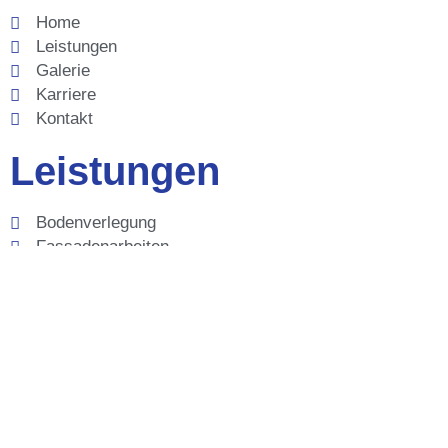
Home
Leistungen
Galerie
Karriere
Kontakt
Leistungen
Bodenverlegung
Fassadenarbeiten
Fassadendämmung
Innenausbau
Malerarbeiten
Lackierarbeiten
Tapezierarbeiten
Trockenbau
Wärmedämmung
Graffitientfernung