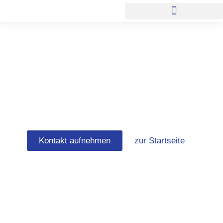
Zum
Inhalt
springen
Stuckateur
Bremerhaven
Kontakt aufnehmen
zur Startseite