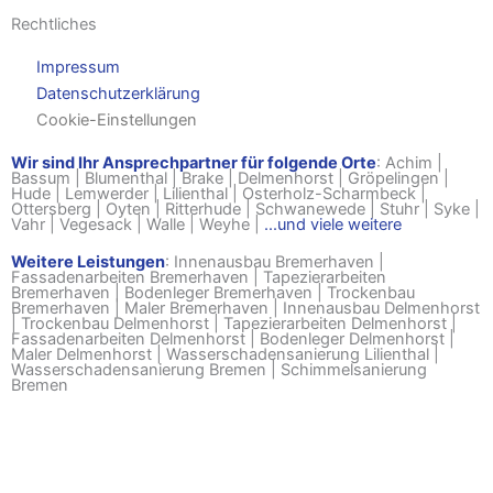
Rechtliches
Impressum
Datenschutzerklärung
Cookie-Einstellungen
Wir sind Ihr Ansprechpartner für folgende Orte
:
Achim
|
Bassum
|
Blumenthal
|
Brake
|
Delmenhorst
|
Gröpelingen
|
Hude
|
Lemwerder
|
Lilienthal
|
Osterholz-Scharmbeck
|
Ottersberg
|
Oyten
|
Ritterhude
|
Schwanewede
|
Stuhr
|
Syke
|
Vahr
|
Vegesack
|
Walle
|
Weyhe
|
...und viele weitere
Weitere Leistungen
:
Innenausbau Bremerhaven
|
Fassadenarbeiten Bremerhaven
|
Tapezierarbeiten
Bremerhaven
|
Bodenleger Bremerhaven
|
Trockenbau
Bremerhaven
|
Maler Bremerhaven
|
Innenausbau Delmenhorst
|
Trockenbau Delmenhorst
|
Tapezierarbeiten Delmenhorst
|
Fassadenarbeiten Delmenhorst
|
Bodenleger Delmenhorst
|
Maler Delmenhorst
|
Wasserschadensanierung Lilienthal
|
Wasserschadensanierung Bremen
|
Schimmelsanierung
Bremen