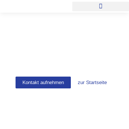
Zum
Inhalt
springen
Mauerwerkssanierung
Bremen
Kontakt aufnehmen
zur Startseite