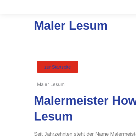
Zum
Inhalt
springen
Maler Lesum
zur Startseite
Maler Lesum
Malermeister Howe
Lesum
Seit Jahrzehnten steht der Name Malermeiste