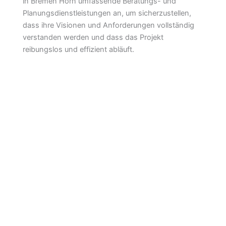
in Bremen Horn umfassende Beratungs- und
Planungsdienstleistungen an, um sicherzustellen,
dass ihre Visionen und Anforderungen vollständig
verstanden werden und dass das Projekt
reibungslos und effizient abläuft.
Maler Bremen Horn
Häufig gestellte Fragen
Was umfassen Malerarbeiten im
Innenbereich?