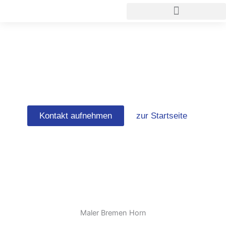
Zum
Inhalt
springen
Maler Bremen Horn
Kontakt aufnehmen
zur Startseite
Maler Bremen Horn