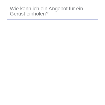
Wie kann ich ein Angebot für ein
Gerüst einholen?
Jetzt eintragen - Wir rufen zurück!
Sie interessieren sich für eine unserer Leistungen? Gerne
besprechen wir Weiteres mit Ihnen persönlich – vollkommen
unverbindlich und kostenfrei!
Tragen Sie sich in das nachstehende Kontaktformular ein, und
wir rufen Sie zeitnah zurück. In einem ersten Telefonat können
wir auf Ihre Fragen eingehen, und Ihnen den weiteren Ablauf
erklären.
Wir freuen uns auf Ihre Anfrage!