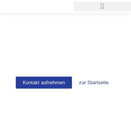
Zum
Inhalt
springen
Gerüstverleih
Bremen
Kontakt aufnehmen
zur Startseite