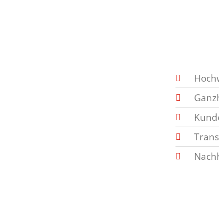
Hochw
Ganzh
Kunde
Tran
Nachh