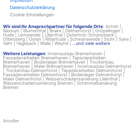
Impressum
Datenschutzerklärung
Cookie-Einstellungen
Wir sind Ihr Ansprechpartner für folgende Orte
:
Achim
|
Bassum
|
Blumenthal
|
Brake
|
Delmenhorst
|
Gröpelingen
|
Hude
|
Lemwerder
|
Lilienthal
|
Osterholz-Scharmbeck
|
Ottersberg
|
Oyten
|
Ritterhude
|
Schwanewede
|
Stuhr
|
Syke
|
Vahr
|
Vegesack
|
Walle
|
Weyhe
|
...und viele weitere
Weitere Leistungen
:
Innenausbau Bremerhaven
|
Fassadenarbeiten Bremerhaven
|
Tapezierarbeiten
Bremerhaven
|
Bodenleger Bremerhaven
|
Trockenbau
Bremerhaven
|
Maler Bremerhaven
|
Innenausbau Delmenhorst
|
Trockenbau Delmenhorst
|
Tapezierarbeiten Delmenhorst
|
Fassadenarbeiten Delmenhorst
|
Bodenleger Delmenhorst
|
Maler Delmenhorst
|
Wasserschadensanierung Lilienthal
|
Wasserschadensanierung Bremen
|
Schimmelsanierung
Bremen
Anrufen