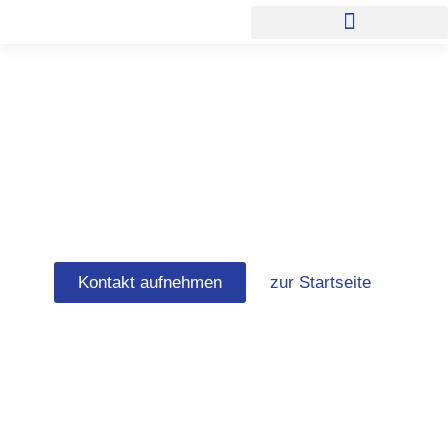
Zum
Inhalt
springen
Fassadensanierung
Bremerhaven
Kontakt aufnehmen
zur Startseite