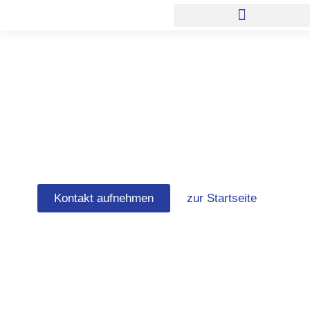
Zum
Inhalt
springen
Fassadenmaler
Bremen
Kontakt aufnehmen
zur Startseite