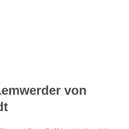
 Lemwerder von
dt