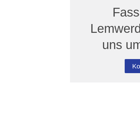
Fass
Lemwerd
uns um
Ko