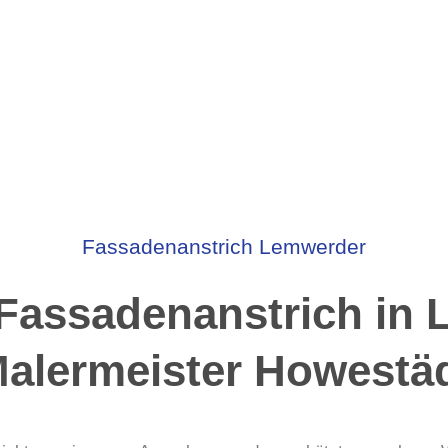
Fassadenanstrich Lemwerder
Fassadenanstrich in
alermeister Howestä