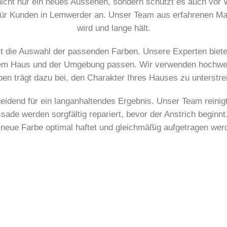
nicht nur ein neues Aussehen, sondern schützt es auch vor 
für Kunden in Lemwerder an. Unser Team aus erfahrenen Male
wird und lange hält.
st die Auswahl der passenden Farben. Unsere Experten bie
hrem Haus und der Umgebung passen. Wir verwenden hochwert
rben trägt dazu bei, den Charakter Ihres Hauses zu unterstre
heidend für ein langanhaltendes Ergebnis. Unser Team reini
de werden sorgfältig repariert, bevor der Anstrich beginnt.
 neue Farbe optimal haftet und gleichmäßig aufgetragen wer