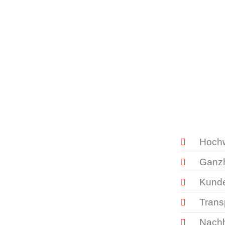
Hochw
Ganzh
Kunde
Trans
Nachh