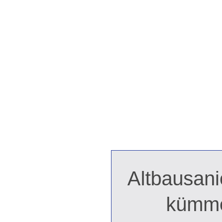
Altbausan
kümme