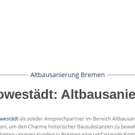
Altbausanierung Bremen
owestädt: Altbausani
westädt
als solider Ansprechpartner im Bereich Altbausani
gen, um den Charme historischer Bausubstanzen zu bewahre
 bieten unseren Kunden in Bremen eine umfassende Palett