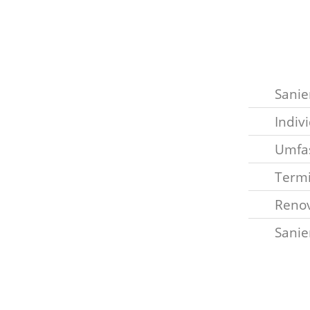
Sani
Indiv
Umfa
Termi
Renov
Sanie