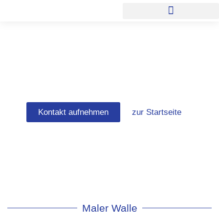
Zum
Inhalt
springen
Maler Walle
Kontakt aufnehmen
zur Startseite
Maler Walle